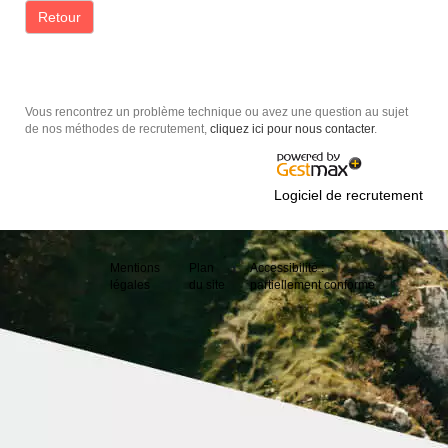
Retour
Vous rencontrez un problème technique ou avez une question au sujet
de nos méthodes de recrutement,
cliquez ici pour nous contacter
.
Logiciel de recrutement
Mentions
Plan
Accessibilité :
légales
du site
partiellement conforme