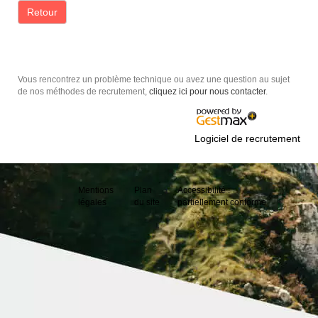
Retour
Vous rencontrez un problème technique ou avez une question au sujet
de nos méthodes de recrutement,
cliquez ici pour nous contacter
.
Logiciel de recrutement
Mentions
Plan
Accessibilité :
légales
du site
partiellement conforme