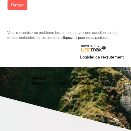
Retour
Vous rencontrez un problème technique ou avez une question au sujet
de nos méthodes de recrutement,
cliquez ici pour nous contacter
.
Logiciel de recrutement
Mentions
Plan
Accessibilité :
légales
du site
partiellement conforme