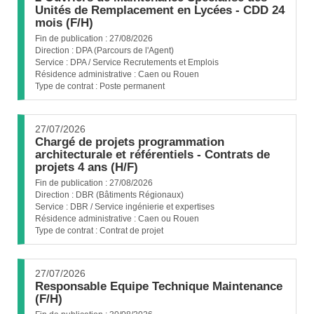
Unités de Remplacement en Lycées - CDD 24
(Nouvelle
mois (F/H)
fenêtre)
Fin de publication :
27/08/2026
Direction :
DPA (Parcours de l'Agent)
Service :
DPA / Service Recrutements et Emplois
Résidence administrative :
Caen ou Rouen
Type de contrat :
Poste permanent
27/07/2026
Chargé de projets programmation
architecturale et référentiels - Contrats de
(Nouvelle
projets 4 ans (H/F)
fenêtre)
Fin de publication :
27/08/2026
Direction :
DBR (Bâtiments Régionaux)
Service :
DBR / Service ingénierie et expertises
Résidence administrative :
Caen ou Rouen
Type de contrat :
Contrat de projet
27/07/2026
Responsable Equipe Technique Maintenance
(Nouvelle
(F/H)
fenêtre)