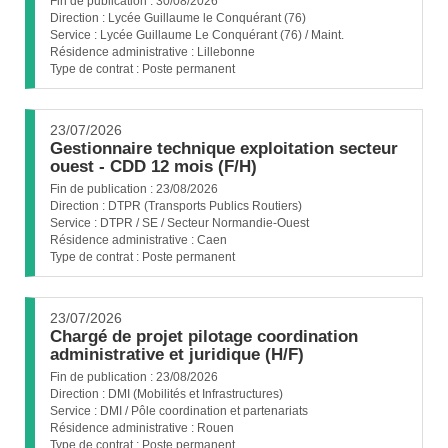
Fin de publication :
30/08/2026
Direction :
Lycée Guillaume le Conquérant (76)
Service :
Lycée Guillaume Le Conquérant (76) / Maint.
Résidence administrative :
Lillebonne
Type de contrat :
Poste permanent
23/07/2026
Gestionnaire technique exploitation secteur
(Nouvelle
ouest - CDD 12 mois (F/H)
fenêtre)
Fin de publication :
23/08/2026
Direction :
DTPR (Transports Publics Routiers)
Service :
DTPR / SE / Secteur Normandie-Ouest
Résidence administrative :
Caen
Type de contrat :
Poste permanent
23/07/2026
Chargé de projet pilotage coordination
(Nouvelle
administrative et juridique (H/F)
fenêtre)
Fin de publication :
23/08/2026
Direction :
DMI (Mobilités et Infrastructures)
Service :
DMI / Pôle coordination et partenariats
Résidence administrative :
Rouen
Type de contrat :
Poste permanent